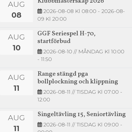
Klubbmästerskap 2026
AUG
2026-08-08
Kl 08:00 -
2026-08-
08
09
Kl 20:00
GGF Seriespel H-70,
AUG
startförbud
10
2026-08-10
// MÅNDAG Kl 10:00
- 11:50
Range stängd pga
AUG
bollplockning och klippning
11
2026-08-11
// TISDAG Kl 07:00 -
12:00
Singeltävling 15, Seniortävling
AUG
2026-08-11
// TISDAG Kl 09:00 -
11