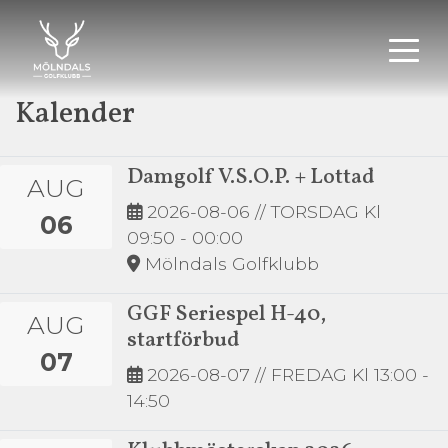
Kalender
Damgolf V.S.O.P. + Lottad
AUG
2026-08-06
// TORSDAG Kl
06
09:50 - 00:00
Mölndals Golfklubb
GGF Seriespel H-40,
AUG
startförbud
07
2026-08-07
// FREDAG Kl 13:00 -
14:50